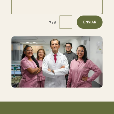
ENVIAR
=
7 + 6